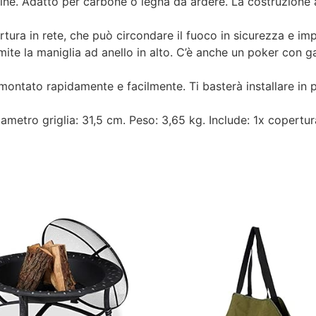
ggine. Adatto per carbone o legna da ardere. La costruzione
a in rete, che può circondare il fuoco in sicurezza e impedi
amite la maniglia ad anello in alto. C’è anche un poker con g
tato rapidamente e facilmente. Ti basterà installare in
etro griglia: 31,5 cm. Peso: 3,65 kg. Include: 1x copertura i