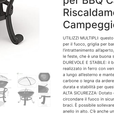
per BBQ 
Riscaldam
Campeggi
UTILIZZI MULTIPLI: questo
per il fuoco, griglia per ba
l’intrattenimento all’apert
le feste, che è una buona sc
DUREVOLE E STABILE: il br
realizzato in ferro con ve
a lungo all’esterno e mante
carbone o legna da ardere
durata e stabilità per ques
ALTA SICUREZZA: Dotato di
circondare il fuoco in sicur
braci. È possibile sollevar
anello in alto. C’è anche 