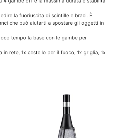
 a 4 gambe offre la massima durata e stabilità
re la fuoriuscita di scintille e braci. È
anci che può aiutarti a spostare gli oggetti in
 poco tempo la base con le gambe per
n rete, 1x cestello per il fuoco, 1x griglia, 1x