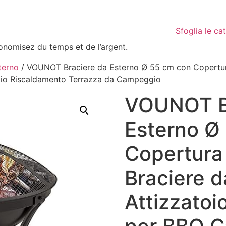
Sfoglia le ca
conomisez du temps et de l’argent.
terno
/ VOUNOT Braciere da Esterno Ø 55 cm con Copertura 
ggio Riscaldamento Terrazza da Campeggio
VOUNOT B
Esterno Ø
Copertura 
Braciere d
Attizzatoio