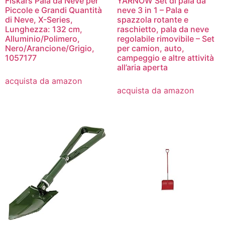
Fiskars Pala da Neve per
YARNOW Set di pala da
Piccole e Grandi Quantità
neve 3 in 1 – Pala e
di Neve, X-Series,
spazzola rotante e
Lunghezza: 132 cm,
raschietto, pala da neve
Alluminio/Polimero,
regolabile rimovibile – Set
Nero/Arancione/Grigio,
per camion, auto,
1057177
campeggio e altre attività
all’aria aperta
acquista da amazon
acquista da amazon