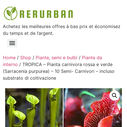
Achetez les meilleures offres à bas prix et économisez
du temps et de l’argent.
Home
/
Shop
/
Piante, semi e bulbi
/
Piante da
interno
/ TROPICA – Pianta carnivora rossa e verde
(Sarracenia purpurea) – 10 Semi- Carnivori – incluso
substrato di coltivazione