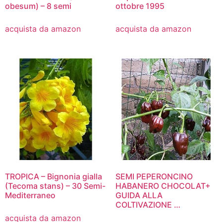
obesum) – 8 semi
ottobre 1995
acquista da amazon
acquista da amazon
TROPICA – Bignonia gialla
SEMI PEPERONCINO
(Tecoma stans) – 30 Semi-
HABANERO CHOCOLAT+
Mediterraneo
GUIDA ALLA
COLTIVAZIONE …
acquista da amazon