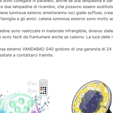
ono collegate in parallelo, anche se una lampadina è dann
te due lampadine di ricambio, che possono essere sostituit
 luminosa esterno emetteranno luci gialle soffuse, crean
famiglia e gli amici. catena luminosa esterno sono molto ad
e sono realizzate in materiale infrangibile, diverso dalle 
n sono facili da frantumare anche se cadono. La luce delle 
a esterno VANDABAO G40 godono di una garanzia di 24 me
sitate a contattarci tramite.