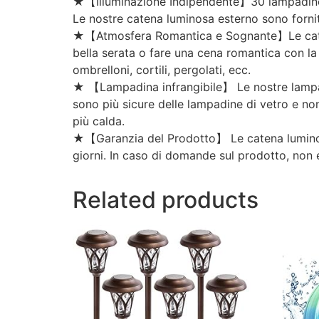
★【Illuminazione Indipendente】30 lampadine s
Le nostre catena luminosa esterno sono forni
★【Atmosfera Romantica e Sognante】Le catena
bella serata o fare una cena romantica con la 
ombrelloni, cortili, pergolati, ecc.
★ 【Lampadina infrangibile】 Le nostre lampadin
sono più sicure delle lampadine di vetro e no
più calda.
★【Garanzia del Prodotto】 Le catena luminos
giorni. In caso di domande sul prodotto, non e
Related products