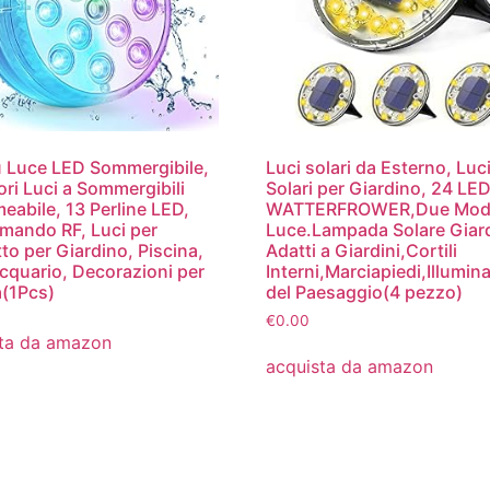
 Luce LED Sommergibile,
Luci solari da Esterno, Luc
ori Luci a Sommergibili
Solari per Giardino, 24 LE
eabile, 13 Perline LED,
WATTERFROWER,Due Moda
mando RF, Luci per
Luce.Lampada Solare Giar
to per Giardino, Piscina,
Adatti a Giardini,Cortili
cquario, Decorazioni per
Interni,Marciapiedi,Illumin
a(1Pcs)
del Paesaggio(4 pezzo)
€
0.00
ta da amazon
acquista da amazon