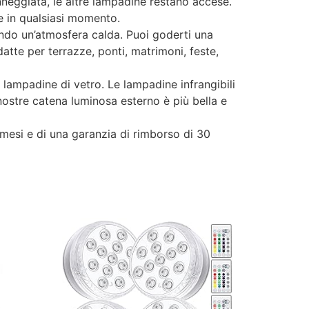
eggiata, le altre lampadine restano accese.
e in qualsiasi momento.
do un’atmosfera calda. Puoi goderti una
atte per terrazze, ponti, matrimoni, feste,
lampadine di vetro. Le lampadine infrangibili
nostre catena luminosa esterno è più bella e
si e di una garanzia di rimborso di 30