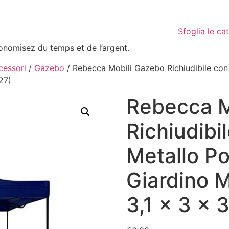
Sfoglia le ca
conomisez du temps et de l’argent.
cessori
/
Gazebo
/ Rebecca Mobili Gazebo Richiudibile con 
27)
Rebecca M
Richiudibi
Metallo Po
Giardino M
3,1 x 3 x 