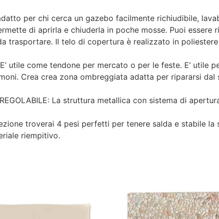
o per chi cerca un gazebo facilmente richiudibile, lavabile
rmette di aprirla e chiuderla in poche mosse. Puoi essere r
trasportare. Il telo di copertura è realizzato in polieste
le come tendone per mercato o per le feste. E’ utile per r
imoni. Crea crea zona ombreggiata adatta per ripararsi dal so
BILE: La struttura metallica con sistema di apertura a 
one troverai 4 pesi perfetti per tenere salda e stabile la s
eriale riempitivo.