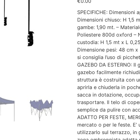
€
0.00
SPECIFICHE: Dimensioni ap
Dimensioni chiuso: H 1,5 
gambe: 1,90 mt. – Materiale
Poliestere 800d oxford – 
custodia: H 1,5 mt x L 0,2
Dimensione pesi: 48 cm x 2
si consiglia l’uso di picchet
GAZEBO DA ESTERNO: Il ga
gazebo facilmente richiudib
struttura è costruita con 
aprirla e chiuderla in poch
sacca in dotazione, occup
trasportare. Il telo di cop
semplice da pulire con acq
ADATTO PER FESTE, MERCA
mercato o per le feste. E’ u
utilizzarlo sul terrazzo, i
zona ombreggiata adatta pe