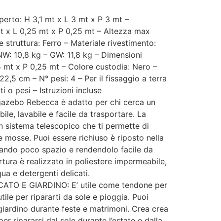
erto: H 3,1 mt x L 3 mt x P 3 mt –
mt x L 0,25 mt x P 0,25 mt – Altezza max
 struttura: Ferro – Materiale rivestimento:
NW: 10,8 kg – GW: 11,8 kg – Dimensioni
5 mt x P 0,25 mt – Colore custodia: Nero –
2,5 cm – N° pesi: 4 – Per il fissaggio a terra
ti o pesi – Istruzioni incluse
zebo Rebecca è adatto per chi cerca un
ile, lavabile e facile da trasportare. La
un sistema telescopico che ti permette di
e mosse. Puoi essere richiuso è riposto nella
ando poco spazio e rendendolo facile da
ertura è realizzato in poliestere impermeabile,
ua e detergenti delicati.
TO E GIARDINO: E’ utile come tendone per
tile per ripararti da sole e pioggia. Puoi
n giardino durante feste e matrimoni. Crea crea
r ripararsi dal sole durante l’estate e dalla