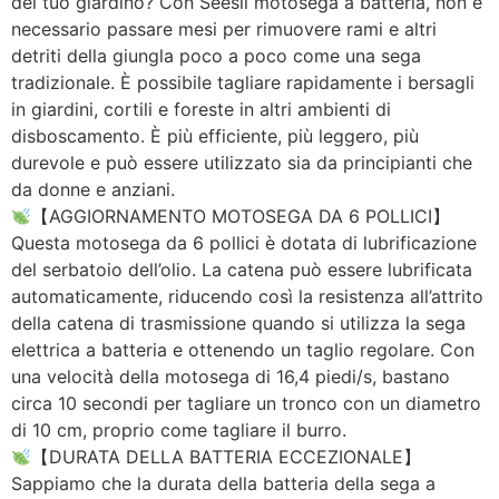
del tuo giardino? Con Seesii motosega a batteria, non è
necessario passare mesi per rimuovere rami e altri
detriti della giungla poco a poco come una sega
tradizionale. È possibile tagliare rapidamente i bersagli
in giardini, cortili e foreste in altri ambienti di
disboscamento. È più efficiente, più leggero, più
durevole e può essere utilizzato sia da principianti che
da donne e anziani.
【AGGIORNAMENTO MOTOSEGA DA 6 POLLICI】
Questa motosega da 6 pollici è dotata di lubrificazione
del serbatoio dell’olio. La catena può essere lubrificata
automaticamente, riducendo così la resistenza all’attrito
della catena di trasmissione quando si utilizza la sega
elettrica a batteria e ottenendo un taglio regolare. Con
una velocità della motosega di 16,4 piedi/s, bastano
circa 10 secondi per tagliare un tronco con un diametro
di 10 cm, proprio come tagliare il burro.
【DURATA DELLA BATTERIA ECCEZIONALE】
Sappiamo che la durata della batteria della sega a