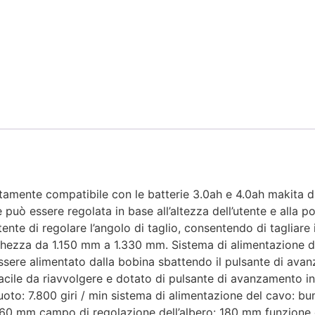
amente compatibile con le batterie 3.0ah e 4.0ah makita du
 può essere regolata in base all’altezza dell’utente e alla po
tente di regolare l’angolo di taglio, consentendo di tagliare 
nghezza da 1.150 mm a 1.330 mm. Sistema di alimentazione 
 essere alimentato dalla bobina sbattendo il pulsante di ava
acile da riavvolgere e dotato di pulsante di avanzamento in 
vuoto: 7.800 giri / min sistema di alimentazione del cavo: b
 260 mm campo di regolazione dell’albero: 180 mm funzione d