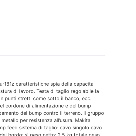
r181z caratteristiche spia della capacità
stura di lavoro. Testa di taglio regolabile la
in punti stretti come sotto il banco, ecc.
del cordone di alimentazione e del bump
nzamento del bump contro il terreno. Il gruppo
metallo per resistenza all’usura. Makita
ump feed sistema di taglio: cavo singolo cavo
el bordo: sì peso netto: 2,5 kg totale peso