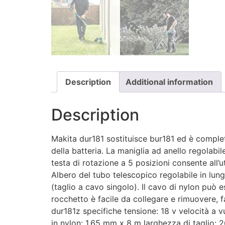
Description
Additional information
Description
Makita dur181 sostituisce bur181 ed è complet
della batteria. La maniglia ad anello regolabile
testa di rotazione a 5 posizioni consente all’u
Albero del tubo telescopico regolabile in lu
(taglio a cavo singolo). Il cavo di nylon può
rocchetto è facile da collegare e rimuovere, f
dur181z specifiche tensione: 18 v velocità a 
in nylon: 1,65 mm x 8 m larghezza di taglio: