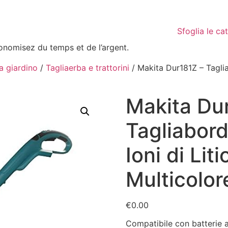
Sfoglia le ca
conomisez du temps et de l’argent.
da giardino
/
Tagliaerba e trattorini
/ Makita Dur181Z – Tagliab
Makita Du
Tagliabordi
Ioni di Lit
Multicolor
€
0.00
Compatibile con batterie agl