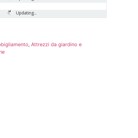
Updating...
bbigliamento
,
Attrezzi da giardino e
one